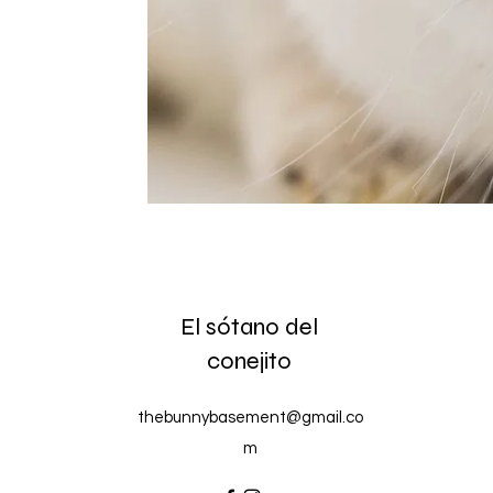
El sótano del
conejito
thebunnybasement@gmail.co
m