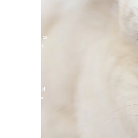
ACIÓN
ny Basement es un
 lucro 501c3 para
ado, representamos los
todas partes. Nuestro
jan incansablemente
r su bienestar.
o doméstico, we
cree
 vida saludable en el
adores y los elementos.