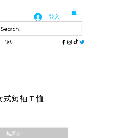
登入
论坛
 女式短袖 T 恤
無庫存