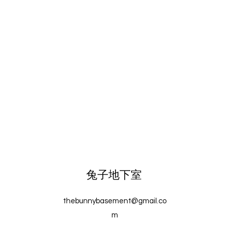
兔子地下室
thebunnybasement@gmail.co
m