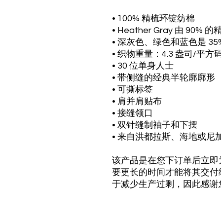
• 100% 精梳环锭纺棉
• Heather Gray 由 9
• 深灰色、绿色和蓝色是 35
• 织物重量：4.3 盎司/平方码
• 30 位单身人士
• 带侧缝的经典半轮廓廓形
• 可撕标签
• 肩并肩贴布
• 接缝领口
• 双针缝制袖子和下摆
• 来自洪都拉斯、海地或尼
该产品是在您下订单后立即
要更长的时间才能将其交付
于减少生产过剩，因此感谢